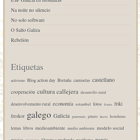
Na noite no silencio
No solo software
O Salto Galiza
Rebelión
Etiquetas
castellano
Blog action day
Bretaña
camisetas
activismo
cultura callejera
cooperación
desarrollo rural
economía
friki
desenvolvemento rural
fotos
estambul
frases
galego
Galicia
freskor
honduras
género
guatemala
heavy
medioambiente
modelo social
lemas
libros
medio ambiente
poesia
musica
Ourense profundo
pacifismo
nicaragua