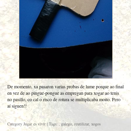
De momento, xa pasaron varias probas de lume porque ao final
en vez de ao pingue-pongue as empregan para xogar ao tenis
no pasillo, co cal o risco de rotura se multiplicaba moito. Pero
aí siguen!!
Category
Jugar es vivir
| Tags: ,
galego
,
reutilizar
,
xogos