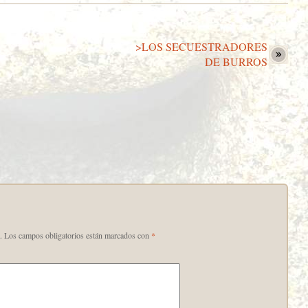
>LOS SECUESTRADORES
DE BURROS
.
Los campos obligatorios están marcados con
*