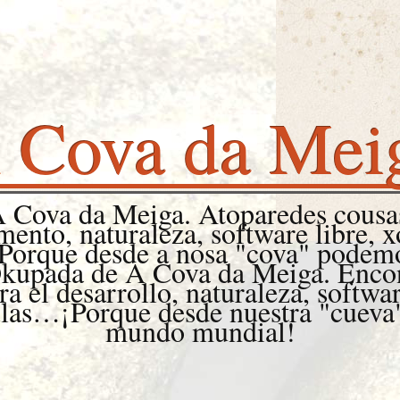
 Cova da Mei
 Cova da Meiga. Atoparedes cousas
ento, naturaleza, software libre, xo
Porque desde a nosa "cova" pode
upada de A Cova da Meiga. Encontr
a el desarrollo, naturaleza, software
culas…¡Porque desde nuestra "cuev
mundo mundial!