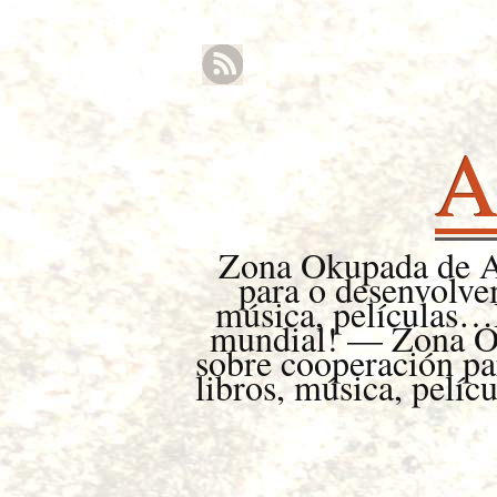
A
Zona Okupada de A
para o desenvolvem
música, películas…
mundial! — Zona Ok
sobre cooperación par
libros, música, pelí