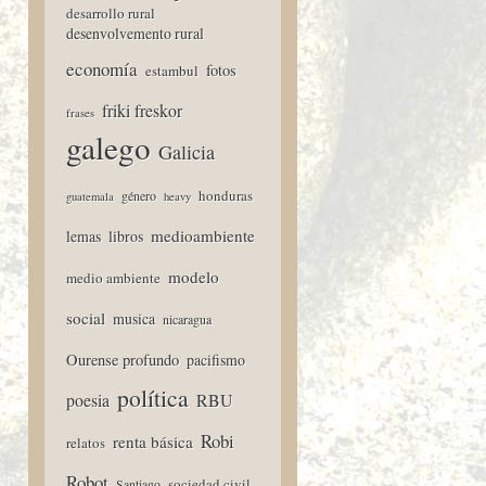
desarrollo rural
desenvolvemento rural
economía
fotos
estambul
friki freskor
frases
galego
Galicia
honduras
género
guatemala
heavy
medioambiente
lemas
libros
modelo
medio ambiente
social
musica
nicaragua
Ourense profundo
pacifismo
política
poesia
RBU
Robi
renta básica
relatos
Robot
sociedad civil
Santiago