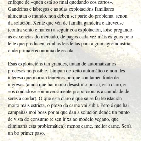
enfoque de «quen está ao final quedando cos cartos».
Gandeiras e labregas e as súas explotacións familiares
alimentan o mundo, non deben ser parte do problema, senon
da solución. Xente que vén de familia gandeira e atreveuse
(contra vento e marea) a seguir coa explotación, foise pregando
as esixencias do mercado, de pagos cada vez máis exiguos polo
leite que producen, cunhas leis feitas para a gran agroindustria,
onde prima e economía de escala.
Esas explotacións tan grandes, tratan de automatizar os
procesos no posible. Limpan de xeito automático e non lles
interesa que morran tenreiros porque son tamén fonte de
ingresos (aínda que hai moito desastriño por aí, está claro, e
«os coidados» son inversamente proporcionais á cantidade de
seres a coidar). O que está claro é que se se fai lexislación
moito máis estricta, o prezo da carne vai subir. Pero é que hai
campañas moi boas por aí que dan a solución dende un punto
de vista do consumo (e sen ir xa ao modelo vegano, que
eliminaría esta problemática): menos carne, mellor carne. Sería
un bo primer paso.