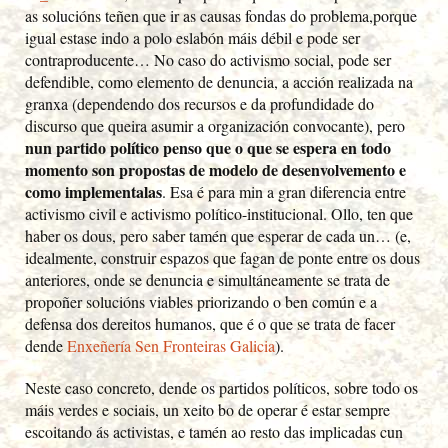
as solucións teñen que ir as causas fondas do problema,porque
igual estase indo a polo eslabón máis débil e pode ser
contraproducente… No caso do activismo social, pode ser
defendible, como elemento de denuncia, a acción realizada na
granxa (dependendo dos recursos e da profundidade do
discurso que queira asumir a organización convocante), pero
nun partido político penso que o que se espera en todo
momento son propostas de modelo de desenvolvemento e
como implementalas
. Esa é para min a gran diferencia entre
activismo civil e activismo político-institucional. Ollo, ten que
haber os dous, pero saber tamén que esperar de cada un… (e,
idealmente, construir espazos que fagan de ponte entre os dous
anteriores, onde se denuncia e simultáneamente se trata de
propoñer solucións viables priorizando o ben común e a
defensa dos dereitos humanos, que é o que se trata de facer
dende
Enxeñería Sen Fronteiras Galicia
).
Neste caso concreto, dende os partidos políticos, sobre todo os
máis verdes e sociais, un xeito bo de operar é estar sempre
escoitando ás activistas, e tamén ao resto das implicadas cun