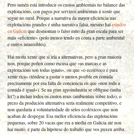
Pero tamén está introducir os custos ambientais no balance das
explotacións, con pagos por servizos ambientais á xente que
segue no rural. Porque a narrativa da mayor eficiencia nas
explotacións grandes é unha narrativa falsa, mesmo hai
estudos
en Galicia
que desmontan o falso mito da gran escala para ser
máis «eficiente» (polo menos tendo en conta a parte ambiental
e outros intanxibles).
Hai moita xente que si iría a alternativas, pero a gran maioría
non, porque poñen como excusa que «as marcas e as
explotacións son todas iguais», ou que «o ecolóxico é para
xente rica» (téndese a gastar o menos posible en comida
precisamente por esa falta de conciencia en que «non toda a
comida é igual»). Se na gran agroindustria se obligase (unha
lei?) a incluir todos os custos reais (ambientais sobre todo), o
prezo da produción alternativa sería realmente competitivo, e
non quedaría á voluntariedade de selos ecolóxicos que non
acaban de despegar. Esa mellor eficiencia das explotacións
pequenas, sobre 20 vacas que era a media en Galicia até non
hai moito, é parte da hipótese do traballo que vos puxen arriba.