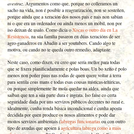
avestruz
. Argumentos como que, porque no colleramos un
sacho na vida, non é posible a reagrarización, non se sosteñen,
porque aínda que a xeración dos nosos pais e nais non sabían
ni o que era un ordenador ou aínda menos un móbil, non por
iso deixan de usalo. Como dicía o
Xocas o outro día en La
Resistencia
, na súa familia pasaron en dúas xeracións de ser
agro-ganaderos en Abadín a ser youtubers. Cando algo te
motiva, ou cando no te queda outro remedio, adáptaste.
Neste caso, como dixen, eu creo que sería mellor para todas
que se fixera planificadamente e polas boas. Un bo xeito é polo
menos non poñer paus nas rodas de quen quere voltar á terra
para sentila coas mans e todas esas cousas místicas-telúricas,
ou porque simplemente lle mola quedar na aldea, aínda que
saiban que ten a súa parte dura e ingrata. Iso faise co certa
seguridade dada por uns servizos públicos decentes no rural e,
idealmente, cunha renda básica incondicional e cunha aposta
decidida por quen produce os nosos alimentos e pode dar
moitos servizos ambientais (
labregas funcionarias
ou con outro
tipo de axudas que apoien á
agricultura labrega como a máis