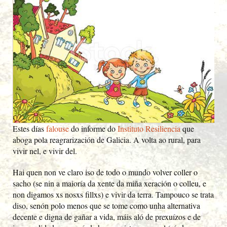
Estes días
falouse
do informe do
Instituto Resiliencia
que
aboga pola reagrarización de Galicia. A volta ao rural, para
vivir nel, e vivir del.
Hai quen non ve claro iso de todo o mundo volver coller o
sacho (se nin a maioría da xente da miña xeración o colleu, e
non digamos xs nosxs fillxs) e vivir da terra. Tampouco se trata
diso, senón polo menos que se tome como unha alternativa
decente e digna de gañar a vida, máis aló de prexuízos e de