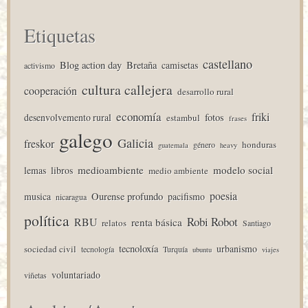
Etiquetas
castellano
Blog action day
Bretaña
camisetas
activismo
cultura callejera
cooperación
desarrollo rural
economía
friki
desenvolvemento rural
fotos
estambul
frases
galego
Galicia
freskor
honduras
género
guatemala
heavy
medioambiente
modelo social
lemas
libros
medio ambiente
poesia
musica
Ourense profundo
pacifismo
nicaragua
política
Robi Robot
RBU
renta básica
relatos
Santiago
tecnoloxía
urbanismo
sociedad civil
tecnología
Turquía
ubuntu
viajes
voluntariado
viñetas