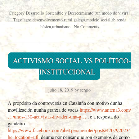
Category
Desarrollo Sostenible y Decrecimiento (un modo de vivir)
|
Tags:
agro
,
desenvolvemento rural
,
galego
,
modelo social
,
rb
,
renda
básica
,
urbanismo
|
No Comments
ACTIVISMO SOCIAL VS POLÍTICO-
INSTITUCIONAL
julio 18, 2019 by sergio
A propósito da controversia en Cataluña con motivo dunha
movilización nunha granxa de vacas
https://www.antena3.com/
…/unos-130-activistas-invaden-una-g…
, e a resposta do
gandeiro
https://www.facebook.com/abel.perairesoler/posts/470792023470
hc_location=ufi
, deume por pensar que son exemplos de como