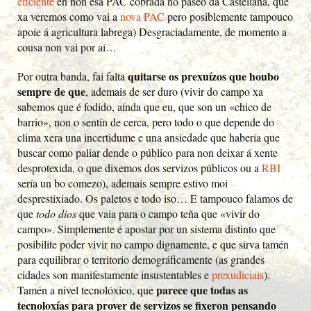
eficiente
en non esa PAC cobrada no paseo da Castellana, que
xa veremos como vai a
nova PAC
pero posiblemente tampouco
apoie á agricultura labrega) Desgraciadamente, de momento a
cousa non vai por aí…
quitarse os prexuízos que houbo
Por outra banda, fai falta
sempre de que
, ademais de ser duro (vivir do campo xa
sabemos que é fodido, aínda que eu, que son un «chico de
barrio», non o sentín de cerca, pero todo o que depende do
clima xera una incertidume e una ansiedade que habería que
buscar como paliar dende o público para non deixar á xente
desprotexida, o que dixemos dos servizos públicos ou a
RBI
sería un bo comezo), ademais sempre estivo moi
desprestixiado. Os paletos e todo iso… E tampouco falamos de
que
todo dios
que vaia para o campo teña que «vivir do
campo». Simplemente é apostar por un sistema distinto que
posibilite poder vivir no campo dignamente, e que sirva tamén
para equilibrar o territorio demográficamente (as grandes
cidades son manifestamente insustentables e
prexudiciais
).
parece que todas as
Tamén a nivel tecnolóxico, que
tecnoloxías para prover de servizos se fixeron pensando