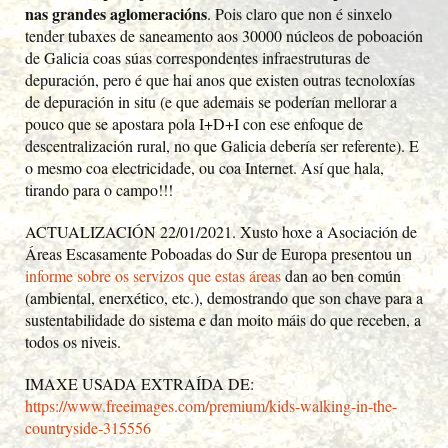
nas grandes aglomeracións
. Pois claro que non é sinxelo
tender tubaxes de saneamento aos 30000 núcleos de poboación
de Galicia coas súas correspondentes infraestruturas de
depuración, pero é que hai anos que existen outras tecnoloxías
de depuración in situ (e que ademais se poderían mellorar a
pouco que se apostara pola I+D+I con ese enfoque de
descentralización rural, no que Galicia debería ser referente). E
o mesmo coa electricidade, ou coa Internet. Así que hala,
tirando para o campo!!!
ACTUALIZACIÓN 22/01/2021. Xusto hoxe a Asociación de
Áreas Escasamente Poboadas do Sur de Europa presentou un
informe sobre os servizos que estas áreas
dan ao ben común
(ambiental, enerxético, etc.), demostrando que son chave para a
sustentabilidade do sistema e dan moito máis do que receben, a
todos os niveis.
IMAXE USADA EXTRAÍDA DE:
https://www.freeimages.com/premium/kids-walking-in-the-
countryside-315556