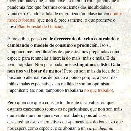
incomodidades que, aínda hoxe, existen no rural (aínda que a
pandemia fixo que foramos conscientes das indubidables
vantaxes). Cando se fala de reagrarización fálase tamén
doutro
modelo forestal
(que non é, precisamente, o que promove o
novo
Plan Forestal de Galicia
).
ir decrecendo de xeito controlado e
É preferible, penso eu,
cambiando o modelo de consumo e produción
. Iso si,
tampouco me fago ilusións de que esteamos preparadas como
especie para renunciar á inercia do máis, máis e máis. E da
nos extinguimos e listo. Gaia
«vida rápida». Non pasa nada,
non nos vai botar de menos!
Pero eu son máis da idea de ir
buscando alternativas de pouco a pouco porque, a pesar das
miñas malas expectativas, en realidade son un optimista
impenitente (se non, tampouco traballaría
no que traballo
).
Pero quen cre que a cousa é totalmente insalvable, ou que
estamos esaxerando (como os negacionistas, que non son máis
que xente que non quere ver a realidade), pois adícase a
desacreditar estas alternativas de «paracaídas» do batacazo que
nos espera como especie, e se abonan a un
carpe diem da