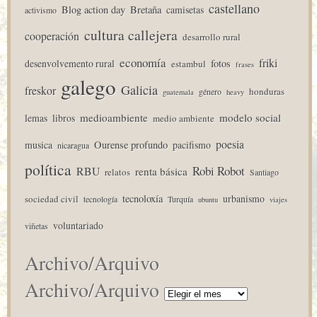
castellano
Blog action day
Bretaña
camisetas
activismo
cultura callejera
cooperación
desarrollo rural
economía
friki
desenvolvemento rural
fotos
estambul
frases
galego
Galicia
freskor
honduras
género
guatemala
heavy
medioambiente
modelo social
lemas
libros
medio ambiente
poesia
musica
Ourense profundo
pacifismo
nicaragua
política
Robi Robot
RBU
renta básica
relatos
Santiago
tecnoloxía
urbanismo
sociedad civil
tecnología
Turquía
ubuntu
viajes
voluntariado
viñetas
Archivo/Arquivo
Archivo/Arquivo