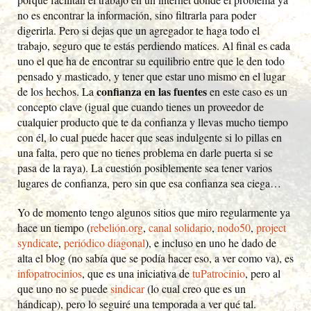
no es encontrar la información, sino filtrarla para poder
digerirla. Pero si dejas que un agregador te haga todo el
trabajo, seguro que te estás perdiendo matices. Al final es cada
uno el que ha de encontrar su equilibrio entre que le den todo
pensado y masticado, y tener que estar uno mismo en el lugar
confianza en las fuentes
de los hechos. La
en este caso es un
concepto clave (igual que cuando tienes un proveedor de
cualquier producto que te da confianza y llevas mucho tiempo
con él, lo cual puede hacer que seas indulgente si lo pillas en
una falta, pero que no tienes problema en darle puerta si se
pasa de la raya). La cuestión posiblemente sea tener varios
lugares de confianza, pero sin que esa confianza sea ciega…
Yo de momento tengo algunos sitios que miro regularmente ya
hace un tiempo (
rebelión.org
,
canal solidario
,
nodo50
,
project
syndicate
,
periódico diagonal
), e incluso en uno he dado de
alta el blog (no sabía que se podía hacer eso, a ver como va), es
infopatrocinios
, que es una iniciativa de
tuPatrocinio
, pero al
que uno no se puede
sindicar
(lo cual creo que es un
hándicap), pero lo seguiré una temporada a ver qué tal.